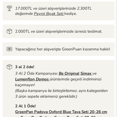
17.000TL ve üzeri alışverişlerinizde 2.300TL
değerinde
Peynir Bıçak Seti
hediye.
2.000TL ve üzeri alışverişlerinizde ücresiz teslimat.
Yapacağınız her alışverişte GreenPuan kazanma hakkı!
3 al 2 öde!
3 Al 2 Öde Kampanyası:
Be Original
Simax
ve
Lumenflon Domos
ürünlerinde geçerli indiriminizi
kaçırmayın!
(Başka kampanya ile birleştirilemez, aynı kategoriden
3 ürün sepete eklemeniz gereklidir.)
2 Al 1 Öde!
GreenPan Padova Oxford Blue Tava Seti 20-26 cm