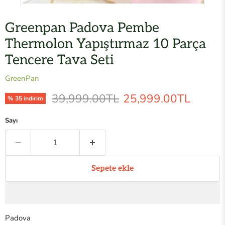
Greenpan Padova Pembe
Thermolon Yapıştırmaz 10 Parça
Tencere Tava Seti
GreenPan
Orijinal Fiyat
Mevcut fiyat
39,999.00TL
25,999.00TL
%
35
indirim
Sayı
Sepete ekle
Padova