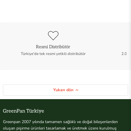
Resmi Distribütör
Türkiye'de tek resmi yetkili distribütör
2.000
Yukarı dön
GreenPan Türkiye
Greenpan 2007 yılında tamamen sağlıklı ve doğal bileşenlerden
oluşan pişirme ürünleri tasarlamak ve üretmek üzere kurulmuş