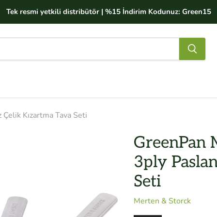
Tek resmi yetkili distribütör | %15 İndirim Kodunuz: Green15
Çelik Kızartma Tava Seti
GreenPan M
3ply Pasla
Seti
Merten & Storck