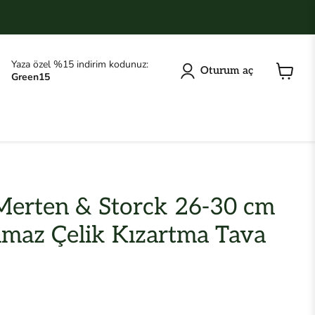
Yaza özel %15 indirim kodunuz:
Oturum aç
Green15
Sepeti
görüntü
erten & Storck 26-30 cm
nmaz Çelik Kızartma Tava