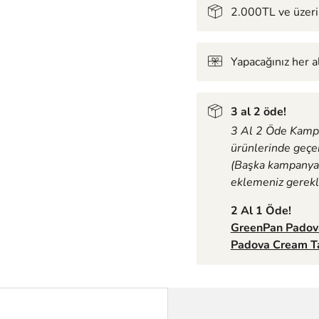
2.000TL ve üzeri 
Yapacağınız her 
3 al 2 öde!
3 Al 2 Öde Kamp
ürünlerinde geçerl
(Başka kampanya i
eklemeniz gerekli
2 Al 1 Öde!
GreenPan Padova
Padova Cream T