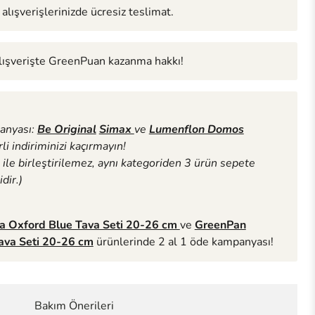
alışverişlerinizde ücresiz teslimat.
alışverişte GreenPuan kazanma hakkı!
anyası:
Be Original
Simax
ve
Lumenflon Domos
i indiriminizi kaçırmayın!
le birleştirilemez, aynı kategoriden 3 ürün sepete
dir.)
 Oxford Blue Tava Seti 20-26 cm
ve
GreenPan
ava Seti 20-26 cm
ürünlerinde 2 al 1 öde kampanyası!
Bakım Önerileri