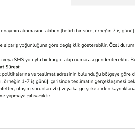
nayının alınmasını takiben [belirli bir süre, örneğin 7 iş günü]
ve sipariş yoğunluğuna göre değişiklik gösterebilir. Özel durum
sta veya SMS yoluyla bir kargo takip numarası gönderilecektir. B
at Süresi:
t politikalarına ve teslimat adresinin bulunduğu bölgeye göre de
ığı, örneğin 1-7 iş günü] içerisinde teslimatın gerçekleşmesi bek
fetler, ulaşım sorunları vb.) veya kargo şirketinden kaynaklanan
me yapmaya çalışacaktır.