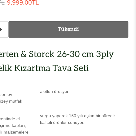
at
Mevcut fiyat
TL
9,999.00TL
Tükendi
rten & Storck 26-30 cm 3ply
lik Kızartma Tava Seti
aletleri üretiyor.
beri ev
 düzey mutfak
vurgu yaparak 150 yılı aşkın bir süredir
kentinde el
kaliteli ürünler sunuyor.
şirme kapları,
klı malzemelere