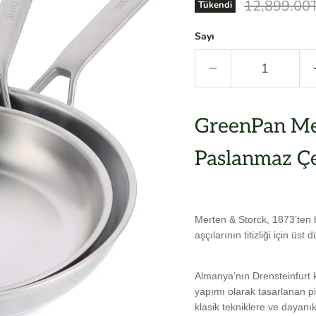
Orijinal Fiy
12,899.00
Tükendi
Sayı
GreenPan Me
Paslanmaz Çe
Merten & Storck, 1873’ten 
aşçılarının titizliği için üst
Almanya’nın Drensteinfurt 
yapımı olarak tasarlanan pi
klasik tekniklere ve dayanı