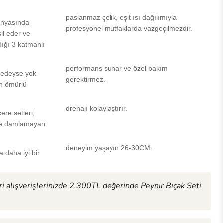
paslanmaz çelik, eşit ısı dağılımıyla
ünyasında
profesyonel mutfaklarda vazgeçilmezdir.
il eder ve
dığı 3 katmanlı
performans sunar ve özel bakım
Yakınlaştırmak için tıklayın veya kaydırın
redeyse yok
gerektirmez.
un ömürlü
drenajı kolaylaştırır.
ere setleri,
 ve damlamayan
deneyim yaşayın 26-30CM.
 daha iyi bir
i alışverişlerinizde 2.300TL değerinde
Peynir Bıçak Seti