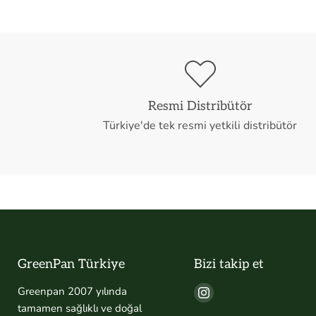
Resmi Distribütör
Türkiye'de tek resmi yetkili distribütör
GreenPan Türkiye
Bizi takip et
Bizi
Greenpan 2007 yılında
Instagram&#39;de
tamamen sağlıklı ve doğal