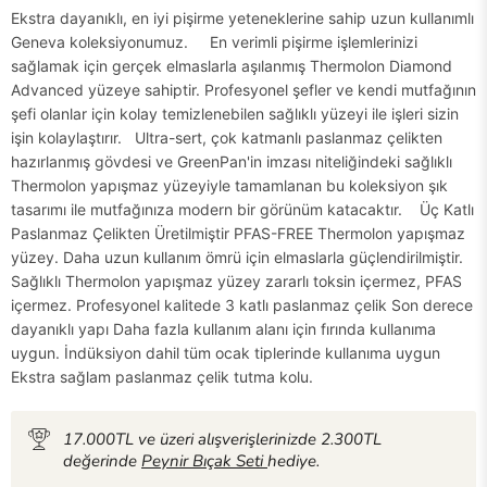
Ekstra dayanıklı, en iyi pişirme yeteneklerine sahip uzun kullanımlı
Geneva koleksiyonumuz. En verimli pişirme işlemlerinizi
sağlamak için gerçek elmaslarla aşılanmış Thermolon Diamond
Advanced yüzeye sahiptir. Profesyonel şefler ve kendi mutfağının
şefi olanlar için kolay temizlenebilen sağlıklı yüzeyi ile işleri sizin
işin kolaylaştırır. Ultra-sert, çok katmanlı paslanmaz çelikten
hazırlanmış gövdesi ve GreenPan'in imzası niteliğindeki sağlıklı
Thermolon yapışmaz yüzeyiyle tamamlanan bu koleksiyon şık
tasarımı ile mutfağınıza modern bir görünüm katacaktır. Üç Katlı
Paslanmaz Çelikten Üretilmiştir PFAS-FREE Thermolon yapışmaz
yüzey. Daha uzun kullanım ömrü için elmaslarla güçlendirilmiştir.
Sağlıklı Thermolon yapışmaz yüzey zararlı toksin içermez, PFAS
içermez. Profesyonel kalitede 3 katlı paslanmaz çelik Son derece
dayanıklı yapı Daha fazla kullanım alanı için fırında kullanıma
uygun. İndüksiyon dahil tüm ocak tiplerinde kullanıma uygun
Ekstra sağlam paslanmaz çelik tutma kolu.
17.000TL ve üzeri alışverişlerinizde 2.300TL
değerinde
Peynir Bıçak Seti
hediye.