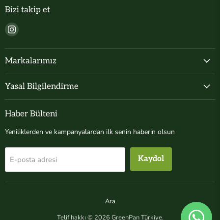
Bizi takip et
Bizi
Instagram&#39;de
bul
Markalarımız
Yasal Bilgilendirme
Haber Bülteni
Yeniliklerden ve kampanyalardan ilk senin haberin olsun
Kaydol
E-posta adresi
Ara
Telif hakkı © 2026 GreenPan Türkiye.