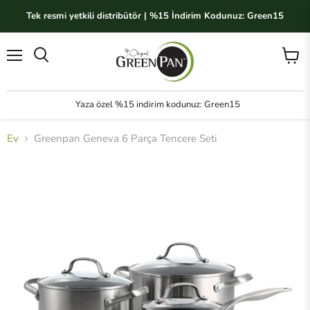
Tek resmi yetkili distribütör | %15 İndirim Kodunuz: Green15
Menü
Sepeti
Ara
görünt
Yaza özel %15 indirim kodunuz: Green15
Ev
Greenpan Geneva 6 Parça Tencere Seti