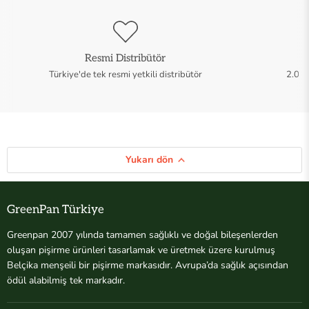
Resmi Distribütör
Türkiye'de tek resmi yetkili distribütör
2.000
Yukarı dön
GreenPan Türkiye
Greenpan 2007 yılında tamamen sağlıklı ve doğal bileşenlerden
oluşan pişirme ürünleri tasarlamak ve üretmek üzere kurulmuş
Belçika menşeili bir pişirme markasıdır. Avrupa’da sağlık açısından
ödül alabilmiş tek markadır.