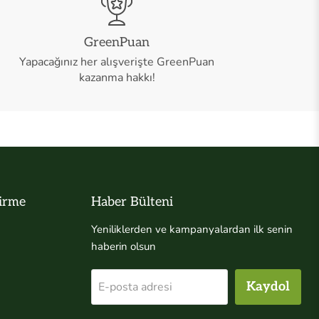
GreenPuan
Yapacağınız her alışverişte GreenPuan
kazanma hakkı!
dirme
Haber Bülteni
Yeniliklerden ve kampanyalardan ilk senin
haberin olsun
E-posta adresi
Kaydol