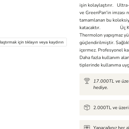
işin kolaylaştırır. Ultr
ve GreenPan'in imzası n
tamamlanan bu koleksiyo
katacaktır. Üç Katlı
Thermolon yapışmaz yüz
güçlendirilmiştir. Sağl
laştırmak için tıklayın veya kaydırın
içermez. Profesyonel kal
Daha fazla kullanım alan
tiplerinde kullanıma uy
17.000TL ve üzer
hediye.
2.000TL ve üzeri 
Yapacağınız her 