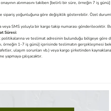
nayının alınmasını takiben [belirli bir süre, örneğin 7 iş günü]
ve sipariş yoğunluğuna göre değişiklik gösterebilir. Özel durum
sta veya SMS yoluyla bir kargo takip numarası gönderilecektir. B
at Süresi:
t politikalarına ve teslimat adresinin bulunduğu bölgeye göre de
ığı, örneğin 1-7 iş günü] içerisinde teslimatın gerçekleşmesi bek
fetler, ulaşım sorunları vb.) veya kargo şirketinden kaynaklanan
me yapmaya çalışacaktır.