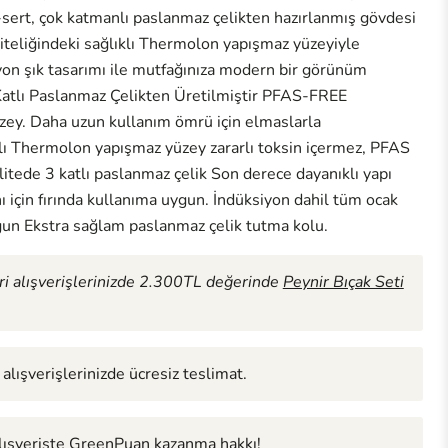
a-sert, çok katmanlı paslanmaz çelikten hazırlanmış gövdesi
iteliğindeki sağlıklı Thermolon yapışmaz yüzeyiyle
n şık tasarımı ile mutfağınıza modern bir görünüm
 Paslanmaz Çelikten Üretilmiştir PFAS-FREE
ey. Daha uzun kullanım ömrü için elmaslarla
ıklı Thermolon yapışmaz yüzey zararlı toksin içermez, PFAS
Yakınlaştırmak için tıklayın veya kaydırın
itede 3 katlı paslanmaz çelik Son derece dayanıklı yapı
ı için fırında kullanıma uygun. İndüksiyon dahil tüm ocak
gun Ekstra sağlam paslanmaz çelik tutma kolu.
i alışverişlerinizde 2.300TL değerinde
Peynir Bıçak Seti
alışverişlerinizde ücresiz teslimat.
alışverişte GreenPuan kazanma hakkı!