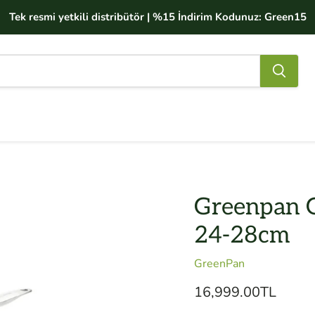
Tek resmi yetkili distribütör | %15 İndirim Kodunuz: Green15
Greenpan G
24-28cm
GreenPan
Mevcut fiyat
16,999.00TL