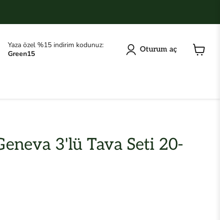
Yaza özel %15 indirim kodunuz:
Oturum aç
Green15
Sepeti
görüntü
eneva 3'lü Tava Seti 20-